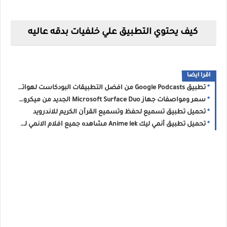
كيف يحتوي التطبيق علي خلفيات بدقه عاليه
اقرا ايضا
تطبيق Google Podcasts من افضل التطبيقات البودكاست لهواتف الاندرويد
سعر ومواصفات جهاز Microsoft Surface Duo الجديد من ميكروسوفت
تحميل تطبيق تسميع لحفظ وتسميع القرأن الكريم للاندرويد
تحميل تطبيق أنمي ليك Anime lek مشاهده جميع افلام الانمي للاندرويد 2020