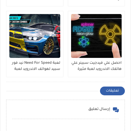
تطبيق مميز
احصل علي فيدجيت سبينر علي
لعبة Need For Speed نيد فور
هاتفك الاندرويد لعبة مثيرة
سبيد لهواتف الاندرويد لعبة
واكثر من رائعة Fidget
السيارات الشهيرة الان علي
Spinner
اندرويد
تعليقات
إرسال تعليق