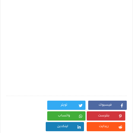
فيسبوك
تويتر
بنترست
واتساب
ريدايت
لينكدين