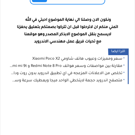
ونكون الان وصلنا الي نهاية الموضوع احبتي في الله
اتمني منكم ان لاترحلوا قبل ان تتركوا بصمتكم بتعليق يحفزنا
لايسمح بنقل الموضوع الابذكر المصدر وهو موقعنا
مع تحيات فريق عمل مهندسي الاندرويد
اقرا ايضا
سعر ومميزات وعيوب هاتف شاومي Xiaomi Poco X2
مقارنة بين مواصفات وسعر هواتف Redmi Note 8 Pro و Xiaomi mi 9t ايهما اشتري ؟
تخلص من الاعلانات المزعجه في اي تطبيق اندرويد بدون روت وداعا لاستنزاف البطاريه
متصفح اندرويد حجمة لايتخطي الواحد ميجا ويعطيك سرعة وسهولة في التصفح !