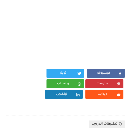
فيسبوك
تويتر
بنترست
واتساب
ريدايت
لينكدين
تطبيقات اندرويد