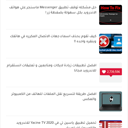
حل مشكله توقف تطبيق Messenger ماسنجر علي هواتف
الاندرويد بكل سهولة بضغطة زر !
كيف تقوم بحذف اسماء جهات الاتصال المكرره في هاتفك
وبنقره واحده !!
افضل تطبيقات زيادة لايكات ومتابعين و تعلیقات انستقرام
للاندرويد مجانا
افضل طريقة لتسريع نقل الملفات للهاتف من الكمبيوتر
والعكس
تحميل تطبيق ياسين تي في Yacine TV 2020 للاندرويد