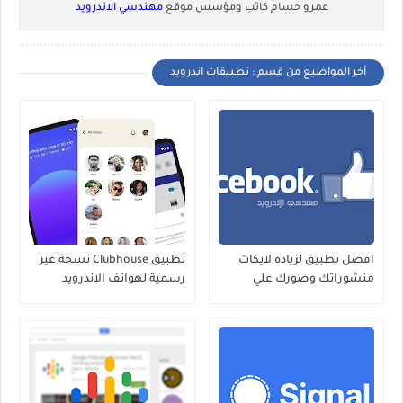
عمرو حسام كاتب ومؤسس موقع
مهندسي الاندرويد
أخر المواضيع من قسم : تطبيقات اندرويد
افضل تطبيق لزياده لايكات
تطبيق Clubhouse نسخة غير
منشوراتك وصورك علي
رسمية لهواتف الاندرويد
الفيسبوك لهواتف الاندرويد