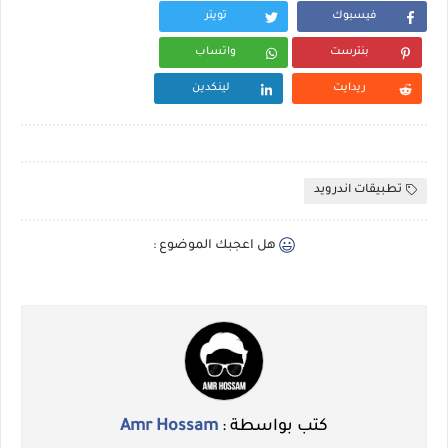
فيسبوك
تويتر
بنترست
واتساب
ريدايت
لينكدين
تطبيقات اندرويد
هل اعجبك الموضوع :
كتب بواسطة :
Amr Hossam