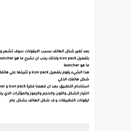
بتفعيل icon pack ولذلك يجب ان نشرح ما هو launcher للاسخاص الذين لا يعرفون
ما هو launcher
شكل هاتفك الذكي
ايقونات التطبيقات و ف شكل الهاتف بشكل عام