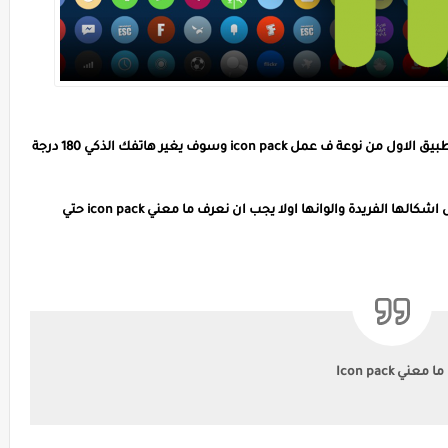
السلام عليكم اليوم ااتي لكم بتطبيق جميل جدا هذا التطبيق الاول من نوعة ف عمل icon pack وسوف يغير هاتفك الذكي 180 درجة
انت سوف تقوم بعمل icon pack بنفسك وخاصتك بكل اشكالها الفريدة والوانها اولا يجب ان نعرف ما معني icon pack حتي
ما معني Icon pack