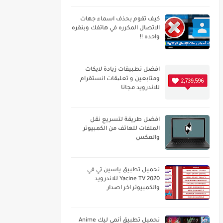
كيف تقوم بحذف اسماء جهات
الاتصال المكرره في هاتفك وبنقره
واحده !!
افضل تطبيقات زيادة لايكات
ومتابعين و تعلیقات انستقرام
للاندرويد مجانا
افضل طريقة لتسريع نقل
الملفات للهاتف من الكمبيوتر
والعكس
تحميل تطبيق ياسين تي في
Yacine TV 2020 للاندرويد
والكمبيوتر اخر اصدار
تحميل تطبيق أنمي ليك Anime