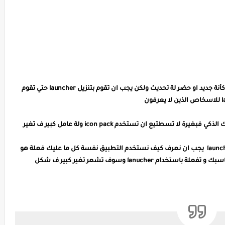
بعد تغير شكل الهاتف بسبب الايقونات سوف تشعر وكأنة جديد او حضر لة تحديث ولكن يجب ان تقوم بتنزيل launcher حتي تقوم
هذا الشيء يقوم بتفعيل icon pack و تثبيتها علي هاتفك الذكي فبغيرة لا تسطتيع ان تستخدم icon pack ولة عامل كبير ف تغير
استخدام التطبيق: بعد ان فهمنا فكرة icon pack و launcher يجب ان نعرف كيف نستخدم التطبيق نفسة كل ما عليك فعلة هو
اختيار الشكل واللون والحجم والرموز والمؤثرات الذي يناسبك و تفعلة باستخدام lanucher وسوف تشعر تغير كبير ف شكل