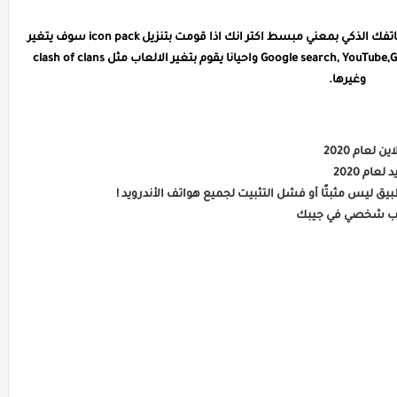
هو شيء يقوم بتغير ايقونات التطبيقات التي تكون ف هاتفك الذكي بمعني مبسط اكتر انك اذا قومت بتنزيل icon pack سوف يتغير
لك شكل ايقونات Google باكلمها من Google search, YouTube,Google Chrome واحيانا يقوم بتغير الالعاب مثل clash of clans
وغيرها.
عام 2020
ق ليس مثبتًا أو فشل التثبيت لجميع هواتف الأندرويد !
مدرب شخصي في جيبك