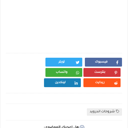
فيسبوك
تويتر
بنترست
واتساب
ريدايت
لينكدين
شروحات اندرويد
هل اعجبك الموضوع :