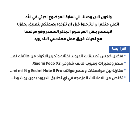
ونكون الان وصلنا الي نهاية الموضوع احبتي في الله
اتمني منكم ان لاترحلوا قبل ان تتركوا بصمتكم بتعليق يحقزنا
لايسمح بنقل الموضوع الابذكر المصدر وهو موقعنا
مع تحيات فريق عمل مهندسي الاندرويد
اقرا ايضا
افضل خمس تطبيقات اندرويد لكتابه وتحرير الاكواد من هاتفك لعام 2020
سعر ومميزات وعيوب هاتف شاومي Xiaomi Poco X2
مقارنة بين مواصفات وسعر هواتف Redmi Note 8 Pro و Xiaomi mi 9t ايهما اشتري ؟
تخلص من الاعلانات المزعجه في اي تطبيق اندرويد بدون روت وداعا لاستنزاف البطاريه