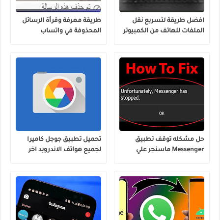
افضل طريقة لتسريع نقل
طريقة معرفة وقرأة الرسائل
الملفات للهاتف من الكمبيوتر
المحذوفة في واتساب
والعكس
وماسنجر وانستجرام
حل مشكله توقف تطبيق
تحميل تطبيق جوجل كاميرا
Messenger ماسنجر علي
لجميع هواتف الاندرويد اخر
هواتف الاندرويد بكل سهولة
اصدار Google Camera
بضغطة زر !