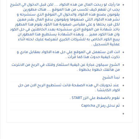
ما رأيك لو ربحت المال من هذه الاكواد ... لكن قبل الدخول الي الشرح
يجب ان تفهم كيف تكسب من هذا الموقع ... هناك مطورين
يقومون بصنع هذه الاكواد والدخول الي الموقع الذي سنشرحه و
نشر هذه الاكواد اللتي صنعوها ويقومون بدفع المال بقدر معين
لكل فرد يحلها و علي مقياس صعوبة هذا الكود يقوم هذا المطور
باخذ شهادة من الموقع الذي سنشرحه بعدد الخاطئين في حل الكود
وان هذا الكود مميز ... وبهذه الشهادة يستطيع هذا المطور ان
يبيع الكود الخاص به للشركات الكبري لتعرضه عليك لحله اثناء
عملية التسجيل .
انت الان ستعمل في الموقع علي حل هذه الاكواد بمقابل مادي و
ذكرت كيفية حدوث هذا كما قرأت .
الشرح سيكون عبارة عن كيفية استثمار وقتك في الربح من الانترنت
من هاتفك خطوة بخطوة .
نبدأ الشرح
عند تحويلك الي هذه الصفحة فانت تستطيع الربح الان من حل
اكواد الكابتشا .
نقوم بالضغط علي الزر START .
ثم ندخل رمز ال Captcha