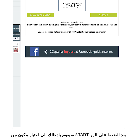
بعد الضغط علي الزر START سيقوم بادخالك الي اختبار مكون من