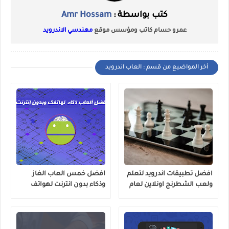
كتب بواسطة :
Amr Hossam
عمرو حسام كاتب ومؤسس موقع
مهندسي الاندرويد
أخر المواضيع من قسم : العاب اندرويد
افضل تطبيقات اندرويد لتعلم
افضل خمس العاب الغاز
ولعب الشطرنج اونلاين لعام
وذكاء بدون انترنت لهواتف
2020
الاندرويد ستجعلك اكثر ذكاءً