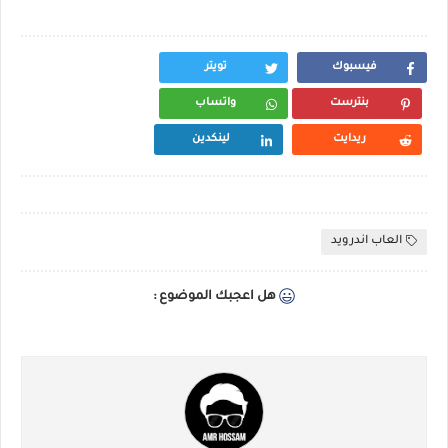
فيسبوك
تويتر
بنترست
واتساب
ريدايت
لينكدين
العاب اندرويد
هل اعجبك الموضوع :