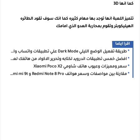
كما انها 3D
تتميز اللعبة انها توجد بها مهام كثيره كما انك سوف تقود الطائره
الهيليكوبتر وتقوم بمحاربة العدو الذي امامك
اقرا ايضا
طريقة تفعيل الوضع الليلي Dark Mode علي تطبيقات واتساب وانستقرام الرسمية
افضل خمس تطبيقات اندرويد لكتابه وتحرير الاكواد من هاتفك لعام 2020
سعر ومميزات وعيوب هاتف شاومي Xiaomi Poco X2
مقارنة بين مواصفات وسعر هواتف Redmi Note 8 Pro و Xiaomi mi 9t ايهما اشتري ؟