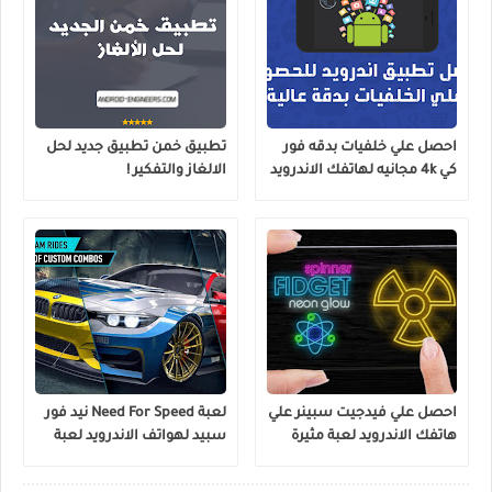
احصل علي خلفيات بدقه فور
تطبيق خمن تطبيق جديد لحل
كي 4k مجانيه لهاتفك الاندرويد
الالغاز والتفكير !
تطبيق مميز
احصل علي فيدجيت سبينر علي
لعبة Need For Speed نيد فور
هاتفك الاندرويد لعبة مثيرة
سبيد لهواتف الاندرويد لعبة
واكثر من رائعة Fidget
السيارات الشهيرة الان علي
Spinner
اندرويد